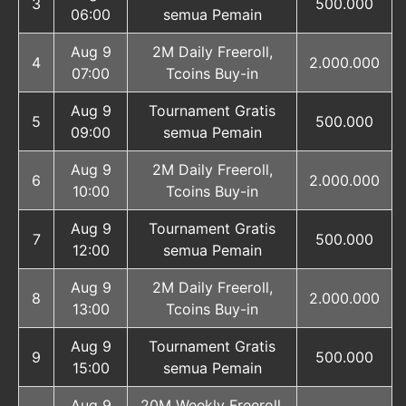
3
500.000
06:00
semua Pemain
Aug 9
2M Daily Freeroll,
4
2.000.000
07:00
Tcoins Buy-in
Aug 9
Tournament Gratis
5
500.000
09:00
semua Pemain
Aug 9
2M Daily Freeroll,
6
2.000.000
10:00
Tcoins Buy-in
Aug 9
Tournament Gratis
7
500.000
12:00
semua Pemain
Aug 9
2M Daily Freeroll,
8
2.000.000
13:00
Tcoins Buy-in
Aug 9
Tournament Gratis
9
500.000
15:00
semua Pemain
Aug 9
20M Weekly Freeroll,