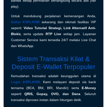
bahwa setiap permainan berlangsung secara adil (fair
play).
Untuk mendukung perjalanan kemenangan Anda,
Daftar KSPLAY88
sekarang dan nikmati fasilitas VIP
seperti:
Video Tutorial Strategi, Link Alternatif Anti-
Blokir,
serta update
RTP Live
setiap jam. Layanan
Customer Service kami tersedia 24/7 melalui Live Chat
dan WhatsApp.
Sistem Transaksi Kilat &
Deposit E-Wallet Terpopuler
Kemudahan transaksi adalah keunggulan utama di
Login KSPLAY88
. Kami melayani deposit via bank
ternama (BCA, BNI, BRI, Mandiri) serta
E-Money
seperti
QRIS, Gopay, OVO, dan Dana
. Seluruh
transaksi diproses instan dalam hitungan detik.