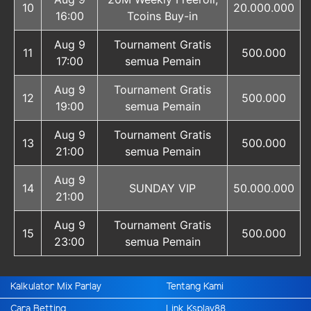
10
20.000.000
16:00
Tcoins Buy-in
Aug 9
Tournament Gratis
11
500.000
17:00
semua Pemain
Aug 9
Tournament Gratis
12
500.000
19:00
semua Pemain
Aug 9
Tournament Gratis
13
500.000
21:00
semua Pemain
Aug 9
14
SUNDAY VIP
50.000.000
21:00
Aug 9
Tournament Gratis
15
500.000
23:00
semua Pemain
Kalkulator Mix Parlay
Tentang Kami
Cara Betting
Link Ksplay88