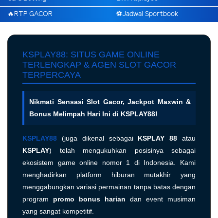
🔥RTP GACOR
⚽️Jadwal Sportbook
KSPLAY88: SITUS GAME ONLINE
TERLENGKAP & AGEN SLOT GACOR
TERPERCAYA
Nikmati Sensasi Slot Gacor, Jackpot Maxwin &
Bonus Melimpah Hari Ini di KSPLAY88!
KSPLAY88
(juga dikenal sebagai
KSPLAY 88
atau
KSPLAY
) telah mengukuhkan posisinya sebagai
ekosistem game online nomor 1 di Indonesia. Kami
menghadirkan platform hiburan mutakhir yang
menggabungkan variasi permainan tanpa batas dengan
program
promo bonus harian
dan event musiman
yang sangat kompetitif.