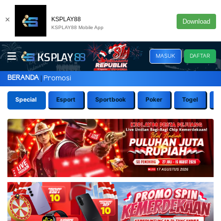
×
KSPLAY88
Download
KSPLAY88 Mobile App
MASUK
DAFTAR
BERANDA
Promosi
Special
Esport
Sportbook
Poker
Togel