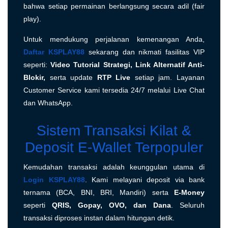
bahwa setiap permainan berlangsung secara adil (fair
play).
Untuk mendukung perjalanan kemenangan Anda,
Daftar KSPLAY88
sekarang dan nikmati fasilitas VIP
seperti:
Video Tutorial Strategi, Link Alternatif Anti-
Blokir,
serta update
RTP Live
setiap jam. Layanan
Customer Service kami tersedia 24/7 melalui Live Chat
dan WhatsApp.
Sistem Transaksi Kilat &
Deposit E-Wallet Terpopuler
Kemudahan transaksi adalah keunggulan utama di
Login KSPLAY88
. Kami melayani deposit via bank
ternama (BCA, BNI, BRI, Mandiri) serta
E-Money
seperti
QRIS, Gopay, OVO, dan Dana
. Seluruh
transaksi diproses instan dalam hitungan detik.