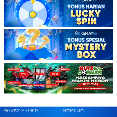
Kalkulator Mix Parlay
Tentang Kami