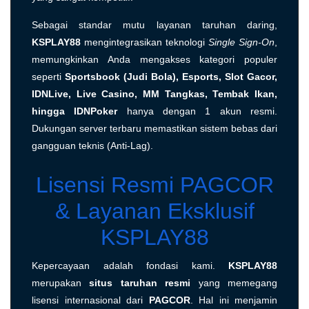
Sebagai standar mutu layanan taruhan daring,
KSPLAY88
mengintegrasikan teknologi
Single Sign-On
,
memungkinkan Anda mengakses kategori populer
seperti
Sportsbook (Judi Bola), Esports, Slot Gacor,
IDNLive, Live Casino, MM Tangkas, Tembak Ikan,
hingga IDNPoker
hanya dengan 1 akun resmi.
Dukungan server terbaru memastikan sistem bebas dari
gangguan teknis (Anti-Lag).
Lisensi Resmi PAGCOR
& Layanan Eksklusif
KSPLAY88
Kepercayaan adalah fondasi kami.
KSPLAY88
merupakan
situs taruhan resmi
yang memegang
lisensi internasional dari
PAGCOR
. Hal ini menjamin