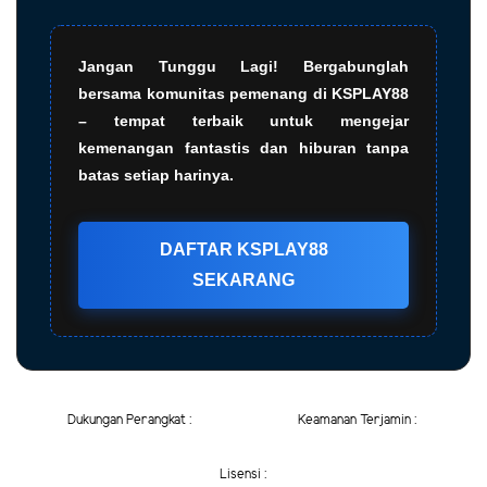
Jangan Tunggu Lagi!
Bergabunglah
bersama komunitas pemenang di
KSPLAY88
– tempat terbaik untuk mengejar
kemenangan fantastis dan hiburan tanpa
batas setiap harinya.
DAFTAR KSPLAY88
SEKARANG
Dukungan Perangkat :
Keamanan Terjamin :
Lisensi :