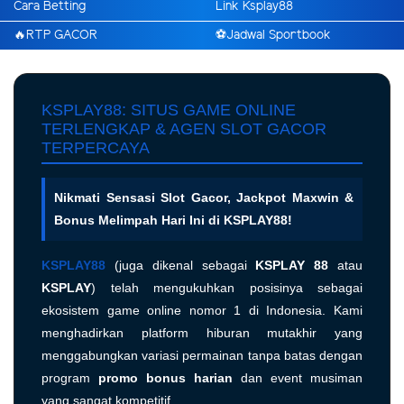
Cara Betting
Link Ksplay88
🔥RTP GACOR
⚽️Jadwal Sportbook
KSPLAY88: SITUS GAME ONLINE
TERLENGKAP & AGEN SLOT GACOR
TERPERCAYA
Nikmati Sensasi Slot Gacor, Jackpot Maxwin &
Bonus Melimpah Hari Ini di KSPLAY88!
KSPLAY88
(juga dikenal sebagai
KSPLAY 88
atau
KSPLAY
) telah mengukuhkan posisinya sebagai
ekosistem game online nomor 1 di Indonesia. Kami
menghadirkan platform hiburan mutakhir yang
menggabungkan variasi permainan tanpa batas dengan
program
promo bonus harian
dan event musiman
yang sangat kompetitif.