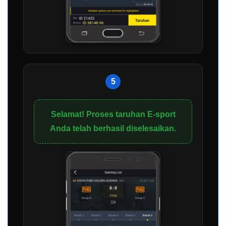
5
Selamat! Proses taruhan E-sport
Anda telah berhasil diselesaikan.