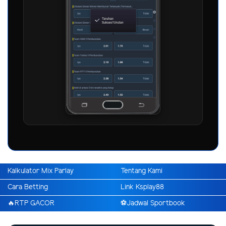
Kalkulator Mix Parlay
Tentang Kami
Cara Betting
Link Ksplay88
🔥RTP GACOR
⚽️Jadwal Sportbook