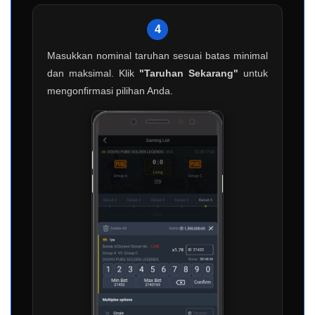
4
Masukkan nominal taruhan sesuai batas minimal
dan maksimal. Klik
"Taruhan Sekarang"
untuk
mengonfirmasi pilihan Anda.