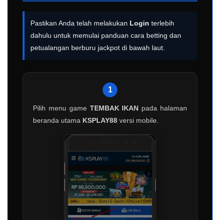
Pastikan Anda telah melakukan
Login
terlebih
dahulu untuk memulai panduan cara betting dan
petualangan berburu jackpot di bawah laut.
1
Pilih menu game
TEMBAK IKAN
pada halaman
beranda utama
KSPLAY88
versi mobile.