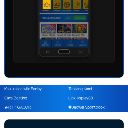
Kalkulator Mix Parlay
Tentang Kami
Cara Betting
Link Ksplay88
🔥RTP GACOR
⚽️Jadwal Sportbook